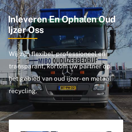
Metaalsoorten
Inleveren En Ophalen Oud
FAQ
Ijzer Oss
Nieuws
Wij zijn flexibel, professioneel en
Contact
transparant, kortom uw partner op
het gebied van oud ijzer- en metaal
recycling.