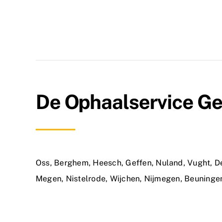
De Ophaalservice Ge
Oss
,
Berghem
,
Heesch
,
Geffen
,
Nuland
,
Vught
,
D
Megen
,
Nistelrode
,
Wijchen
,
Nijmegen
,
Beuninge