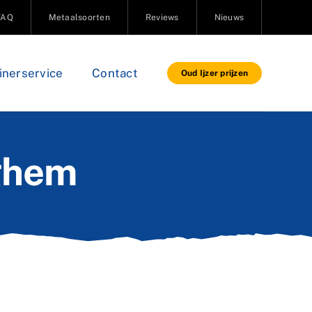
FAQ
Metaalsoorten
Reviews
Nieuws
inerservice
Contact
Oud Ijzer prijzen
rghem