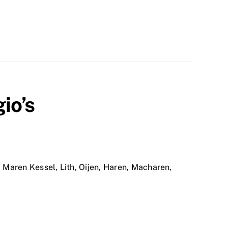
io’s
,
Maren Kessel
,
Lith
,
Oijen
,
Haren
,
Macharen
,