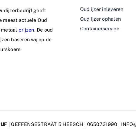
Oud ijzer inleveren
dijzerbedrijf geeft
Oud ijzer ophalen
de meest actuele Oud
Containerservice
n metaal
prijzen
. De oud
rijzen baseren wij op de
urskoers.
IJF
| GEFFENSESTRAAT 5 HEESCH |
0650731990
|
INFO@