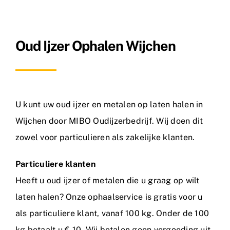
Metaalsoorten
Oud Ijzer Ophalen Wijchen
FAQ
Nieuws
Contact
U kunt uw oud ijzer en metalen op laten halen in
Wijchen door MIBO Oudijzerbedrijf. Wij doen dit
zowel voor particulieren als zakelijke klanten.
Particuliere klanten
Heeft u oud ijzer of metalen die u graag op wilt
laten halen? Onze ophaalservice is gratis voor u
als particuliere klant, vanaf 100 kg. Onder de 100
kg betaalt u € 10. Wij betalen geen vergoeding uit