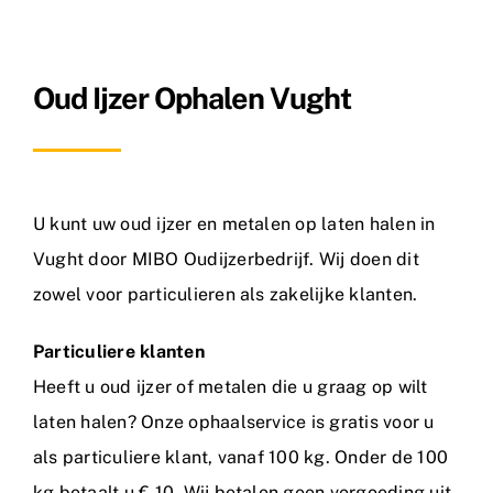
Metaalsoorten
Oud Ijzer Ophalen Vught
FAQ
Nieuws
Contact
U kunt uw oud ijzer en metalen op laten halen in
Vught door MIBO Oudijzerbedrijf. Wij doen dit
zowel voor particulieren als zakelijke klanten.
Particuliere klanten
Heeft u oud ijzer of metalen die u graag op wilt
laten halen? Onze ophaalservice is gratis voor u
als particuliere klant, vanaf 100 kg. Onder de 100
kg betaalt u € 10. Wij betalen geen vergoeding uit