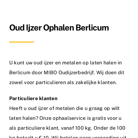
Metaalsoorten
Oud Ijzer Ophalen Berlicum
FAQ
Nieuws
Contact
U kunt uw oud ijzer en metalen op laten halen in
Berlicum door MIBO Oudijzerbedrijf. Wij doen dit
zowel voor particulieren als zakelijke klanten.
Particuliere klanten
Heeft u oud ijzer of metalen die u graag op wilt
laten halen? Onze ophaalservice is gratis voor u
als particuliere klant, vanaf 100 kg. Onder de 100
kg betaalt u € 10. Wij betalen geen vergoeding uit