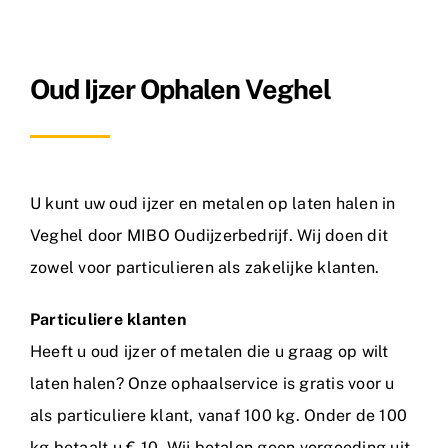
Metaalsoorten
Oud Ijzer Ophalen Veghel
FAQ
Nieuws
Contact
U kunt uw oud ijzer en metalen op laten halen in
Veghel door MIBO Oudijzerbedrijf. Wij doen dit
zowel voor particulieren als zakelijke klanten.
Particuliere klanten
Heeft u oud ijzer of metalen die u graag op wilt
laten halen? Onze ophaalservice is gratis voor u
als particuliere klant, vanaf 100 kg. Onder de 100
kg betaalt u € 10. Wij betalen geen vergoeding uit